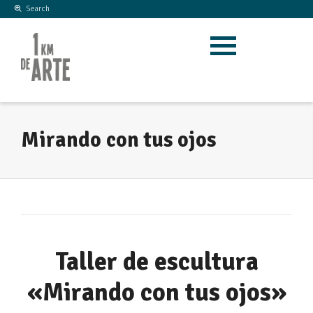
Search
Busca
De
Mostrar
algo...
en
menú
móvil
Mirando con tus ojos
Taller de escultura
«Mirando con tus ojos»